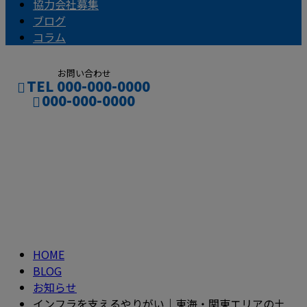
協力会社募集
ブログ
コラム
お問い合わせ
TEL 000-000-0000
000-000-0000
ブログ
CONTACT
ENTRY
BLOG
HOME
BLOG
お知らせ
インフラを支えるやりがい｜東海・関東エリアの土